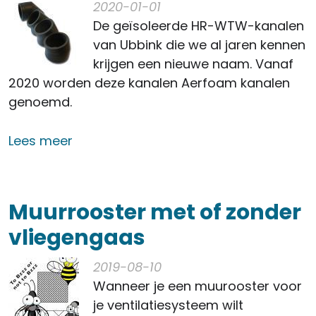
2020-01-01
De geïsoleerde HR-WTW-kanalen
van Ubbink die we al jaren kennen
krijgen een nieuwe naam. Vanaf
2020 worden deze kanalen Aerfoam kanalen
genoemd.
over Aerfoam nieuwe naam voor HR-
Lees meer
Muurrooster met of zonder
vliegengaas
2019-08-10
Wanneer je een muurooster voor
je ventilatiesysteem wilt