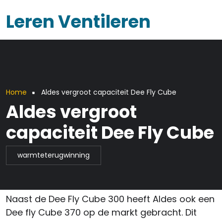
Overslaan en naar de inhoud gaan
Leren Ventileren
Kruimelpad
Home
Aldes vergroot capaciteit Dee Fly Cube
Aldes vergroot
capaciteit Dee Fly Cube
warmteterugwinning
Naast de Dee Fly Cube 300 heeft Aldes ook een
Dee fly Cube 370 op de markt gebracht. Dit