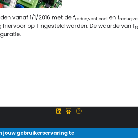
den vanaf 1/1/2016 met de f
en f
reduc,vent,cool
reduc,ve
iervoor op 1 ingesteld worden. De waarde van f
r
guratie.
m jouw gebruikerservaring te