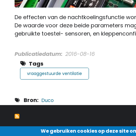
De effecten van de nachtkoelingsfunctie wor
De waarde voor deze beide parameters mag h
gebruikte toestel- sensoren, en kleppenconfi
Publicatiedatum
2016-08-16
Tags
vraaggestuurde ventilatie
Bron
Duco
We gebruiken cookies op deze site o